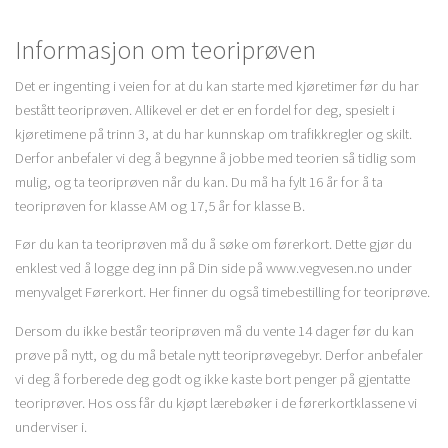
Informasjon om teoriprøven
Det er ingenting i veien for at du kan starte med kjøretimer før du har
bestått teoriprøven. Allikevel er det er en fordel for deg, spesielt i
kjøretimene på trinn 3, at du har kunnskap om trafikkregler og skilt.
Derfor anbefaler vi deg å begynne å jobbe med teorien så tidlig som
mulig, og ta teoriprøven når du kan. Du må ha fylt 16 år for å ta
teoriprøven for klasse AM og 17,5 år for klasse B.
Før du kan ta teoriprøven må du å søke om førerkort. Dette gjør du
enklest ved å logge deg inn på Din side på www.vegvesen.no under
menyvalget Førerkort. Her finner du også timebestilling for teoriprøve.
Dersom du ikke består teoriprøven må du vente 14 dager før du kan
prøve på nytt, og du må betale nytt teoriprøvegebyr. Derfor anbefaler
vi deg å forberede deg godt og ikke kaste bort penger på gjentatte
teoriprøver. Hos oss får du kjøpt lærebøker i de førerkortklassene vi
underviser i.