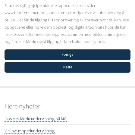
Et annet nyttig hjelpemiddel er appen eller nettsiden
www.teoritentamen.no, som er en seriøs tjeneste vi anbefaler deg å
bruke. Her får du tilgang til teoriprøver og skiltprøver hvor du kan lese
oppgavene eller høre dem opplest, og digitale teorikurs hvor du kan
lese teksten eller høre den opplest, sammen med bilder, animasjoner
og film. Her får du også tilgang til lærebøker som lydbok.
Forrige
Neste
Flere nyheter
Hos oss får du undervisning på MC
Vi tilbyr mopedundervisning!