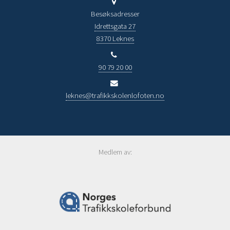
Besøksadresser
Idrettsgata 27
8370 Leknes
90 79 20 00
leknes@trafikkskolenlofoten.no
Medlem av: