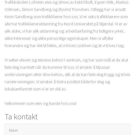
Trafikkskolen Lofoten eies og drives av Eskil Eltoft, Espen Wiik, Markus
Odinsen, Simon Sandberg og Øyvind Trondsen. I tillegg har vi ansatt
Kevin Sandberg som trafikklærer hos oss. Vi er seks trafikklærere som
alle har trafikklærerutdanning fra Nord Universitet på Stjørdal. Vi er av
ulik alder, vi har ulik utdanning og arbeidserfaring fra tidligere yrker,
ulike interesser og ulike personlige egenskaper. Men vi utfyller
hverandre og har det til felles, at vi trives i jobben og at vi trives i lag.
Vi setter eleven og elevens behov i sentrum, og har som mål at du skal
føle deg ivaretatt når du kommer til oss. Vi ønsker å tilpasse
undervisningen etter dine behov, slik at du kan føle deg trygg og trives
i undervisningen. Vi ønsker å bidra positivt både for deg og
lokalsamfunnet som vi er en del av.
Velkommen som elev og kunde hos oss!
Ta kontakt