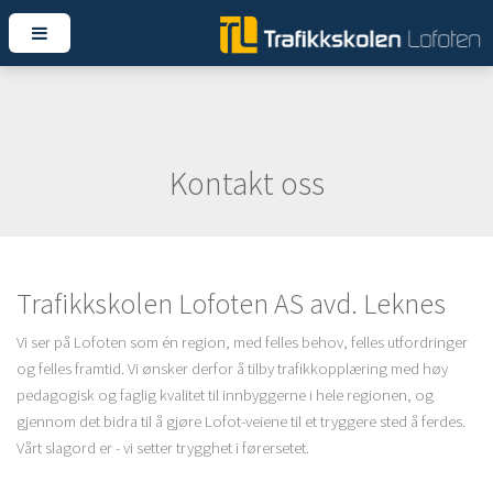
Kontakt oss
Trafikkskolen Lofoten AS avd. Leknes
Vi ser på Lofoten som én region, med felles behov, felles utfordringer
og felles framtid. Vi ønsker derfor å tilby trafikkopplæring med høy
pedagogisk og faglig kvalitet til innbyggerne i hele regionen, og
gjennom det bidra til å gjøre Lofot-veiene til et tryggere sted å ferdes.
Vårt slagord er - vi setter trygghet i førersetet.